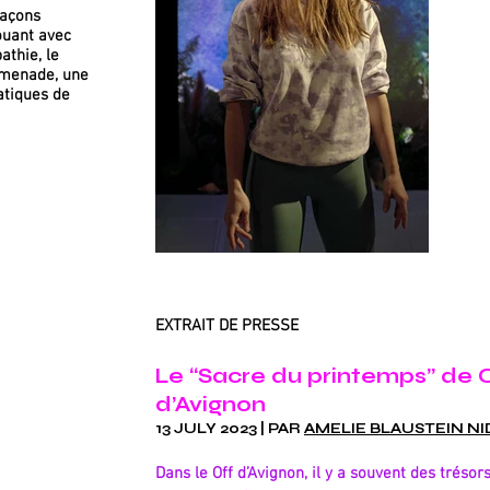
façons
ouant avec
athie, le
romenade, une
atiques de
EXTRAIT DE PRESSE
Le “Sacre du printem
ps
” de
C
d’Avignon
13 JULY 2023 | PAR
AMELIE BLAUSTEIN N
Dans le Off d’Avignon, il y a souvent des tréso