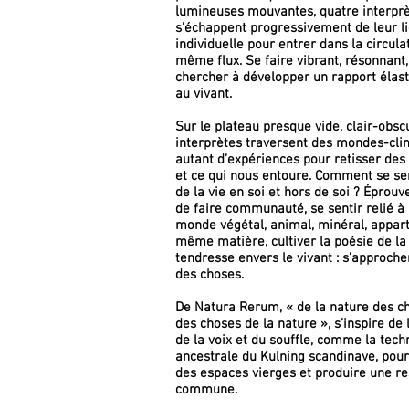
lumineuses mouvantes, quatre interpr
s’échappent progressivement de leur l
individuelle pour entrer dans la circula
même flux. Se faire vibrant, résonnant,
chercher à développer un rapport élast
au vivant.
Sur le plateau presque vide, clair-obscu
interprètes traversent des mondes-cl
autant d’expériences pour retisser des 
et ce qui nous entoure. Comment se sen
de la vie en soi et hors de soi ? Éprouv
de faire communauté, se sentir relié à l
monde végétal, animal, minéral, appart
même matière, cultiver la poésie de la 
tendresse envers le vivant : s’approche
des choses.
De Natura Rerum, « de la nature des c
des choses de la nature », s’inspire de
de la voix et du souffle, comme la tech
ancestrale du Kulning scandinave, pou
des espaces vierges et produire une re
commune.