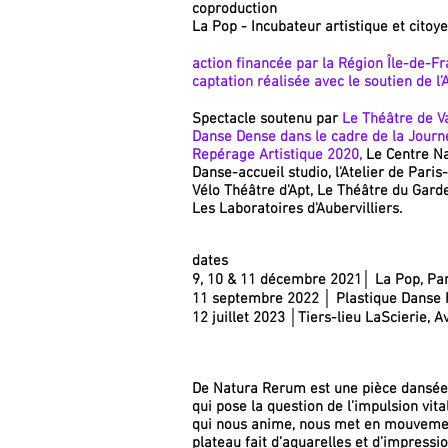
coproduction
La Pop - Incubateur artistique et citoy
action financée par la Région Île-de-F
captation réalisée avec le soutien de l
Spectacle soutenu par
Le Théâtre de V
Danse Dense dans le cadre de la Journ
Repérage Artistique 2020,
Le Centre Na
Danse-accueil studio, l'Atelier de Paris-
Vélo Théâtre d'Apt, Le Théâtre du Gard
Les Laboratoires d'Aubervilliers.
dates
9, 10 & 11 décembre 2021│ La Pop, Pa
11 septembre 2022 │ Plastique Danse 
12 juillet 2023 │Tiers-lieu LaScierie, A
De Natura Rerum est une pièce dansée
qui pose la question de l’impulsion vita
qui nous anime, nous met en mouveme
plateau fait d’aquarelles et d’impressi