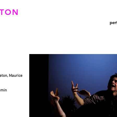
ETON
per
reton, Maurice
emin