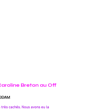
aro
line Breton au Off
IDDAM
rs très cachés. Nous avons eu la