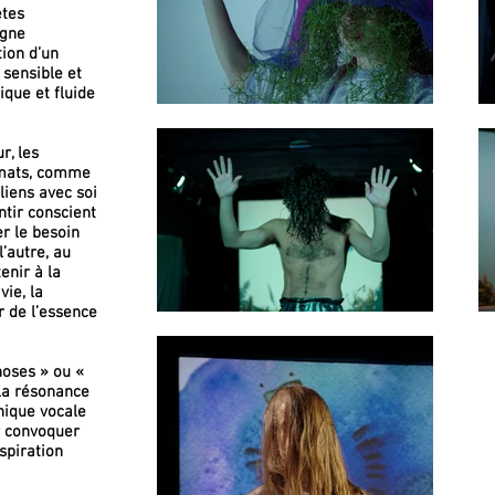
ètes
igne
tion d’un
 sensible et
ique et fluide
r, les
imats, comme
liens avec soi
tir conscient
er le besoin
’autre, au
enir à la
vie, la
r de l’essence
hoses » ou «
 la résonance
nique vocale
r convoquer
spiration