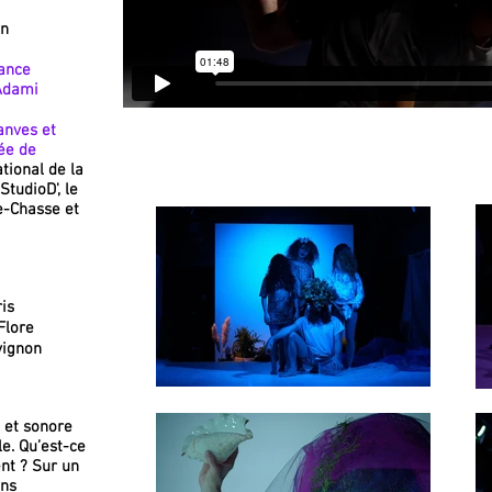
en
rance
’Adami
anves et
ée de
tional de la
StudioD', le
e-Chasse et
ris
Flore
vignon
 et sonore
le. Qu’est-ce
nt ? Sur un
ons