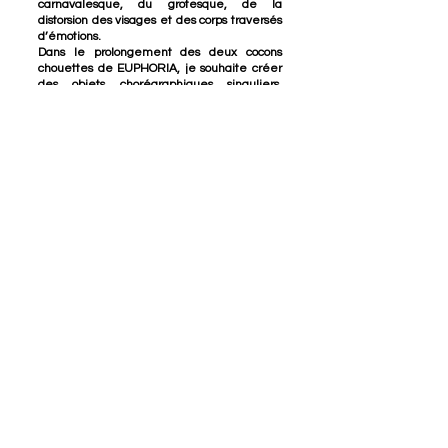
carnavalesque, du grotesque, de la
distorsion des visages et des corps traversés
d’émotions.
Dans le prolongement des deux cocons
chouettes de EUPHORIA, je souhaite créer
des objets chorégraphiques singuliers,
modulables, des formes légères et
maniables qui soient une ouverture vers le
rêve, un pont vers le poétique, vers ce
sentiment plus large que soi où l’ego se
fond dans un mystère commun et partagé.
Faire rêver le plateau, l’affubler et le
fabuler.