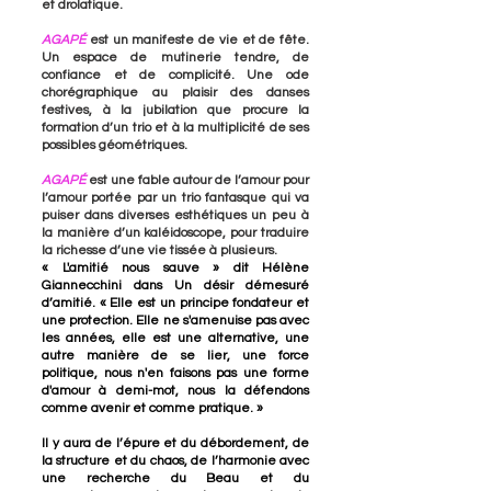
et drolatique.
AGAPÉ
est un manifeste de vie et de fête.
Un espace de mutinerie tendre, de
confiance et de complicité. Une ode
chorégraphique au plaisir des danses
festives, à la jubilation que procure la
formation d’un trio et à la multiplicité de ses
possibles géométriques.
AGAPÉ
est une fable autour de l’amour pour
l’amour portée par un trio fantasque qui va
puiser dans diverses esthétiques un peu à
la manière d’un kaléidoscope, pour traduire
la richesse d’une vie tissée à plusieurs.
« L'amitié nous sauve » dit Hélène
Giannecchini dans Un désir démesuré
d’amitié. « Elle est un principe fondateur et
une protection. Elle ne s'amenuise pas avec
les années, elle est une alternative, une
autre manière de se lier, une force
politique, nous n'en faisons pas une forme
d'amour à demi-mot, nous la défendons
comme avenir et comme pratique. »
Il y aura de l’épure et du débordement, de
la structure et du chaos, de l’harmonie avec
une recherche du Beau et du