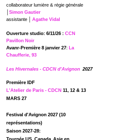
collaborateur lumière & régie générale
│
Simon Gautier
assistante │
A
gathe
V
idal
Ouverture studio: 6/11/26 :
CCN
Pavillon Noir
Avanr-Première 8 janvier 27
:
La
Chaufferie, 93
Les Hivernales - CDCN d'Avignon
2027
Première IDF
L'Atelier de Paris - CDCN
11, 12 & 13
MARS 27
Festival d'Avignon 2027 (10
représentations)
Saison 2027-28:
Tournée US, Canada, Asie en